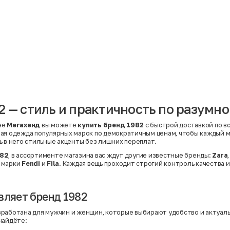
Материал
Акрил
Ангора
Ацетат
Бамбук
Бархат
Вельвет
Вискоза
Вискоза | Нейлон
Вискоза | Полиэстер
й
Вискоза | Полиэстер | Хлопок
Вискоза | Эластан
2 — стиль и практичность по разумно
Искусственная замша
ный
Кашемир
Кашемир | Нейлон
не
Мегахенд
вы можете
купить бренд 1982
с быстрой доставкой по вс
й
Кашемир | Хлопок
ая одежда популярных марок по демократичным ценам, чтобы каждый м
Кашемир | Шерсть
ь в него стильные акценты без лишних переплат.
Лён
й
Модал
82
, в ассортименте магазина вас ждут другие известные бренды:
Zara
Натуральная замша
 марки
Fendi
и
Fila
. Каждая вещь проходит строгий контроль качества и
Натуральная кожа
Нейлон
Полиэстер
Полиэстер | Спандекс
вляет бренд 1982
Полиэстер | Хлопок
Полиэстер | Экокожа
работана для мужчин и женщин, которые выбирают удобство и актуаль
Полиэстер | Эластан
найдёте:
Сатин