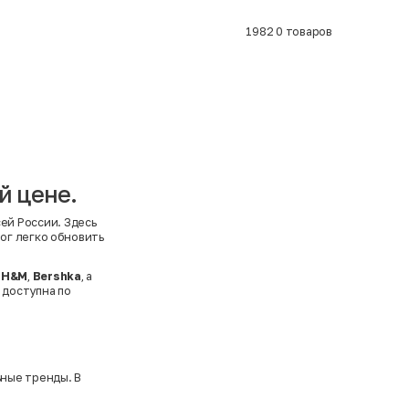
1982
0
товаров
й цене.
ей России. Здесь
ог легко обновить
,
H&M
,
Bershka
, а
 доступна по
ные тренды. В