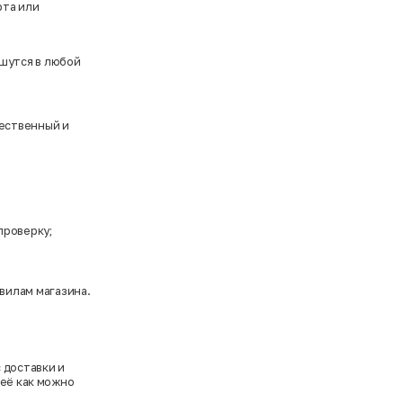
рта или
шутся в любой
чественный и
проверку;
вилам магазина.
с доставки и
 её как можно