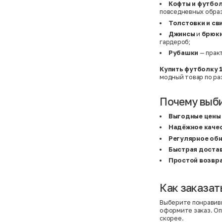
Basefield
38
Кофты и футбо
B&C Collection
38,5
повседневных образ
Beck & Hersey
39
Толстовки и с
Bench
39,5
Benetton
3XL
Джинсы
и
брюк
Ben Sherman
3XL
гардероб;
Bershka
3XL
Рубашки
— практ
Bexleys
3XS
Bexleys
40
BF
41
Купить футболку 
BF
42
модный товар по ра
Bivolino
43
Black Forest
44
Blind Date
44,5
Почему выб
Bogner
45
Bonita
46
Выгодные цены
Boohoo
48+
Надёжное каче
Brax
4XL
British Knights
4XL
Регулярное об
Bruno Banani
4XL
Быстрая доста
Buena Vista
5-7 лет
Bugatti
5XL
Простой возвр
Burberry
5XL
C&A
5XL
Calvin Klein
62 см (3 мес.)
Как заказат
Camel Active
68 см (6 мес.)
Camp David
6-9 мес.
Выберите понравив
Caprice
6XL
оформите заказ. Оп
Carhartt
6XL
скорее.
Carlo Colucci
6XL