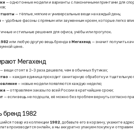
Твид
лки
— однотонные модели и варианты с лаконичными принтами для спо
Хлопок
ов;
Хлопок | Эластан
витшоты
— тёплые, мягкие и универсальные вещи на каждый день;
Шёлк
Шёлк | Шерсть
и
— удобные фасоны с прямым или зауженным кроем, которые легко впи
Шерсть
Экокожа
ичные и стильные решения для офиса, учёбы или прогулок.
Эластан
1982
или любую другую вещь бренда в
Мегахенд
— значит получить ка
зумной цене.
ирают Мегахенд
— вещи стоят в 2–3 раза дешевле, чем в обычных бутиках;
ство
— каждая единица проходит санитарную обработку и тщательную 
новление
— новые модели появляются каждую неделю;
вка
— отправляем заказы по всей России в кратчайшие сроки;
ат
— если вещь не подошла, её можно без проблем вернуть согласно пра
ь бренд 1982
шийся товар из коллекции
1982
, добавьте его в корзину, укажите адре
лата производится онлайн, а мы аккуратно упакуем покупку и отправим