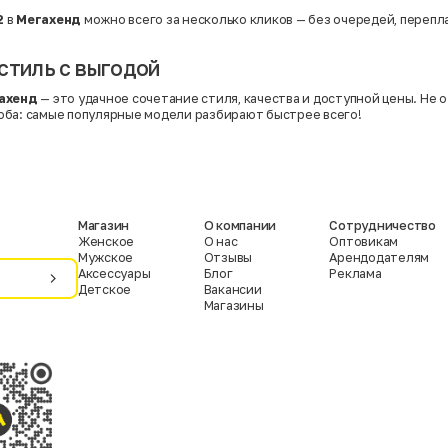
2
в
Мегахенд
можно всего за несколько кликов — без очередей, перепл
стиль с выгодой
ахенд
— это удачное сочетание стиля, качества и доступной цены. Не
ба: самые популярные модели разбирают быстрее всего!
Магазин
О компании
Сотрудничество
Женское
О нас
Оптовикам
Мужское
Отзывы
Арендодателям
Аксессуары
Блог
Реклама
Детское
Вакансии
Магазины