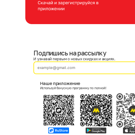
Подпишись на рассылку
Имя
Фамилия
И узнавай первым о новых скидках и акциях.
E-mail
Наше приложение
Используй бонусную программу по полной!
Пол
Мужской
Женский
Согласие на получение чеков по электронной почте