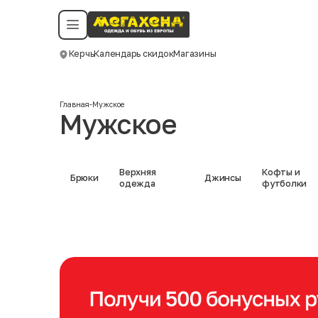
Условия пользования
Политика конфиденциальности
Смотреть все даты
©️ Мегахенд 2026. Все права защищены.
Керчь
Календарь скидок
Магазины
Москва
Главная
-
Мужское
Мужское
Верхняя
Кофты и
Брюки
Джинсы
одежда
футболки