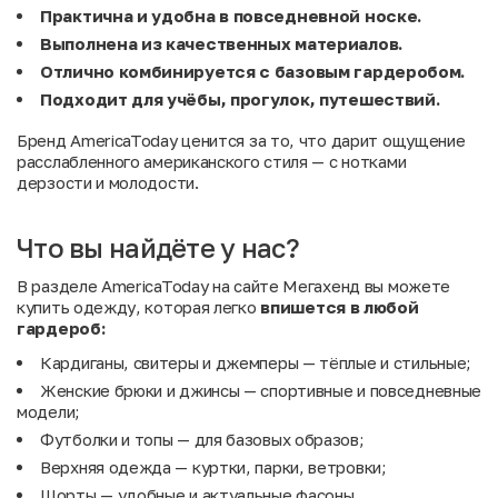
Практична и удобна в повседневной носке.
Выполнена из качественных материалов.
Отлично комбинируется с базовым гардеробом.
Подходит для учёбы, прогулок, путешествий.
Бренд AmericaToday ценится за то, что дарит ощущение
расслабленного американского стиля — с нотками
дерзости и молодости.
Что вы найдёте у нас?
В разделе AmericaToday на сайте Мегахенд вы можете
купить одежду, которая легко
впишется
в
любой
гардероб:
Кардиганы, свитеры и джемперы — тёплые и стильные;
Женские брюки и джинсы — спортивные и повседневные
модели;
Футболки и топы — для базовых образов;
Верхняя одежда — куртки, парки, ветровки;
Шорты — удобные и актуальные фасоны.