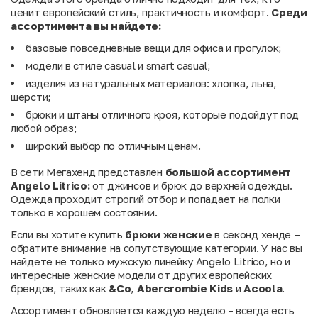
ценит европейский стиль, практичность и комфорт.
Среди
ассортимента
вы
найдете:
базовые повседневные вещи для офиса и прогулок;
модели в стиле casual и smart casual;
изделия из натуральных материалов: хлопка, льна,
шерсти;
брюки и штаны отличного кроя, которые подойдут под
любой образ;
широкий выбор по отличным ценам.
В сети Мегахенд представлен
большой ассортимент
Angelo Litrico:
от джинсов и брюк до верхней одежды.
Одежда проходит строгий отбор и попадает на полки
только в хорошем состоянии.
Если вы хотите купить
брюки женские
в секонд хенде –
обратите внимание на сопутствующие категории. У нас вы
найдете не только мужскую линейку Angelo Litrico, но и
интересные женские модели от других европейских
брендов, таких как
&Co
,
Abercrombie Kids
и
Acoola
.
Ассортимент обновляется каждую неделю - всегда есть