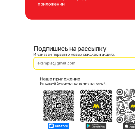
Подпишись на рассылку
Имя
Фамилия
И узнавай первым о новых скидках и акциях.
E-mail
Наше приложение
Используй бонусную программу по полной!
Пол
Мужской
Женский
Согласие на получение чеков по электронной почте