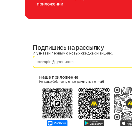
Подпишись на рассылку
Имя
Фамилия
И узнавай первым о новых скидках и акциях.
E-mail
Наше приложение
Используй бонусную программу по полной!
Пол
Мужской
Женский
Согласие на получение чеков по электронной почте