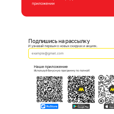
Подпишись на рассылку
Имя
Фамилия
И узнавай первым о новых скидках и акциях.
E-mail
Наше приложение
Используй бонусную программу по полной!
Пол
Мужской
Женский
Согласие на получение чеков по электронной почте