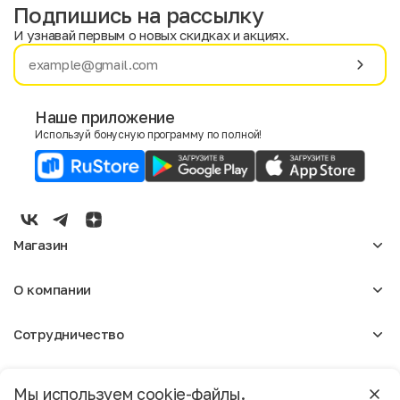
Подпишись на рассылку
И узнавай первым о новых скидках и акциях.
Имя
Фамилия
Наше приложение
Используй бонусную программу по полной!
E-mail
Пол
Мужской
Женский
Магазин
Согласие на получение чеков по электронной почте
Женское
О компании
Мужское
Аксессуары
О нас
Детское
Сотрудничество
Отзывы
Блог
Оптовикам
Вакансии
Помощь
Москва
Арендодателям
Магазины
Мы используем cookie-файлы.
Реклама