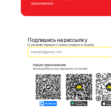
Подпишись на рассылку
Имя
Фамилия
И узнавай первым о новых скидках и акциях.
E-mail
Наше приложение
Используй бонусную программу по полной!
Пол
Мужской
Женский
Согласие на получение чеков по электронной почте